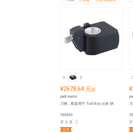
¥2678.64 元
¥
起
pwb swiss
pw
刀柄，配套用于 Tool Boy 台座 SK
刀
358550
3
霍 夫 曼
霍
自营