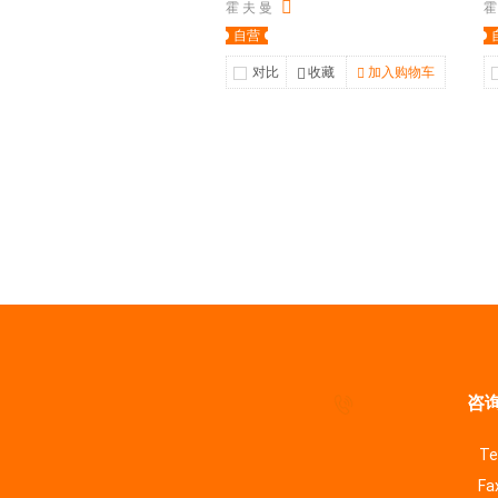
霍 夫 曼
霍
自营
对比
收藏
加入购物车
咨询
Te
Fa