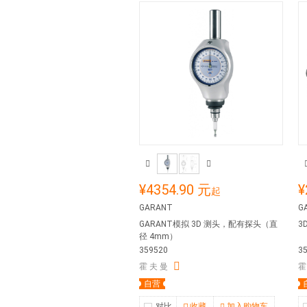
¥4354.90 元
¥
起
GARANT
G
GARANT模拟 3D 测头，配有探头（直
3
径 4mm）
359520
3
霍 夫 曼
霍
自营
对比
收藏
加入购物车