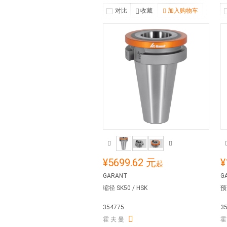
对比
收藏
加入购物车
¥5699.62 元
¥
起
GARANT
GA
缩径 SK50 / HSK
预
354775
3
霍 夫 曼
霍