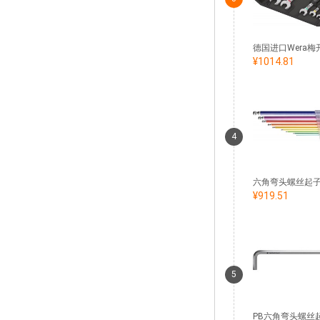
¥1014.81
4
¥919.51
5