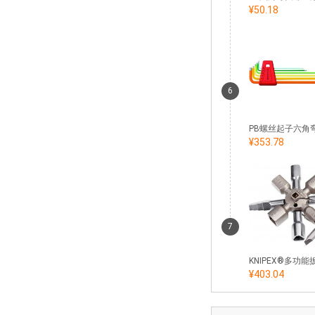
¥50.18
6
¥353.78
7
¥403.04