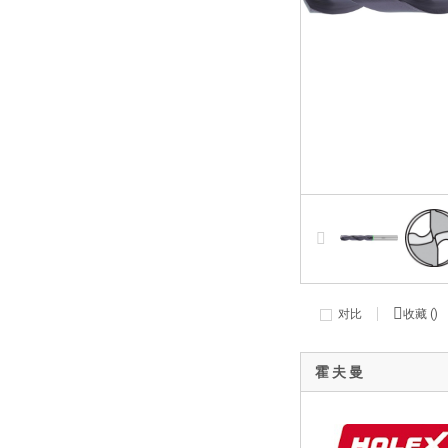
对比
收藏 (
)
霍 夫 曼