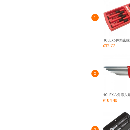
1
¥32.77
2
¥104.40
3